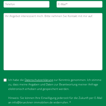
Ich habe die
Datenschutzerklärung
zur Kenntnis genommen. Ich stimme
zu, dass meine Angaben und Daten zur Beantwortung meiner Anfrage
elektronisch erhoben und gespeichert werden.
Hinweis: Sie können Ihre Einwilligung jederzeit für die Zukunft per E-Mail
an info@brueckner-immobilien.de widerrufen. *