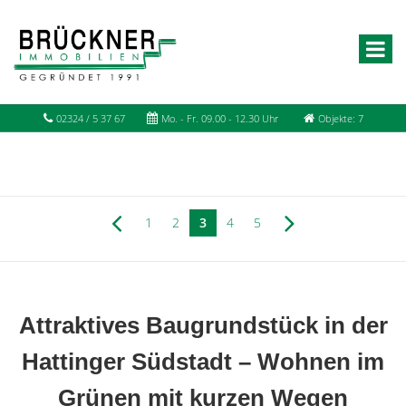
02324 / 5 37 67
Mo. - Fr. 09.00 - 12.30 Uhr
Objekte: 7
1
2
3
4
5
Attraktives Baugrundstück in der
Hattinger Südstadt – Wohnen im
Grünen mit kurzen Wegen