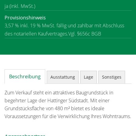
ja (inkl. MwSt.)
Provisionshinweis
3,57 % inkl. 19 % MwSt. fällig und zahlbar mit Abschluss
des notariellen Kaufvertrages.Vgl. §656c BGB
Beschreibung
Ausstattung
Lage
Sonstiges
Zum Verkauf steht ein attraktives Baugrundstück in
begehrter Lage der Hattinger Südstadt. Mit einer
Grundstücksfläche von 480 m² bietet es ideale
Voraussetzungen für die Verwirklichung Ihres Wohntraums.