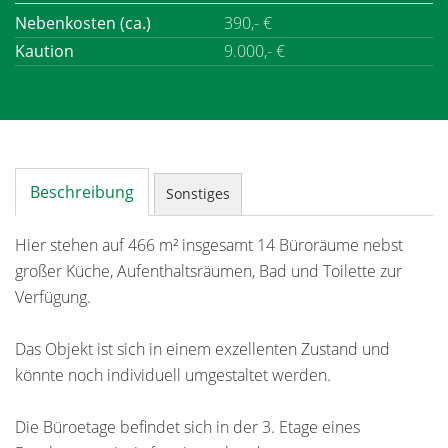
Nebenkosten (ca.)
390,- €
Kaution
9.000,- €
Beschreibung
Sonstiges
Hier stehen auf 466 m² insgesamt 14 Büroräume nebst
großer Küche, Aufenthaltsräumen, Bad und Toilette zur
Verfügung.
Das Objekt ist sich in einem exzellenten Zustand und
könnte noch individuell umgestaltet werden.
Die Büroetage befindet sich in der 3. Etage eines